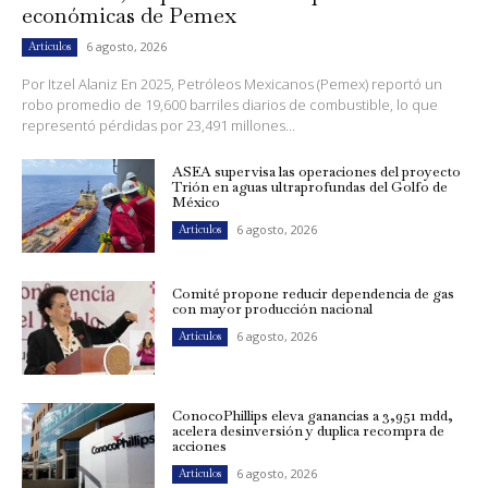
económicas de Pemex
6 agosto, 2026
Artículos
Por Itzel Alaniz En 2025, Petróleos Mexicanos (Pemex) reportó un
robo promedio de 19,600 barriles diarios de combustible, lo que
representó pérdidas por 23,491 millones...
ASEA supervisa las operaciones del proyecto
Trión en aguas ultraprofundas del Golfo de
México
6 agosto, 2026
Artículos
Comité propone reducir dependencia de gas
con mayor producción nacional
6 agosto, 2026
Artículos
ConocoPhillips eleva ganancias a 3,951 mdd,
acelera desinversión y duplica recompra de
acciones
6 agosto, 2026
Artículos