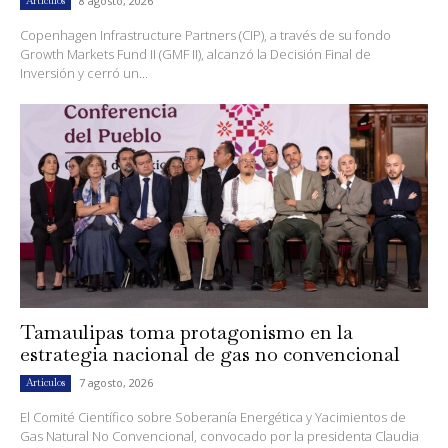
8 agosto, 2026
Artículos
Copenhagen Infrastructure Partners (CIP), a través de su fondo
Growth Markets Fund II (GMF II), alcanzó la Decisión Final de
Inversión y cerró un...
Tamaulipas toma protagonismo en la
estrategia nacional de gas no convencional
7 agosto, 2026
Artículos
El Comité Científico sobre Soberanía Energética y Yacimientos de
Gas Natural No Convencional, convocado por la presidenta Claudia