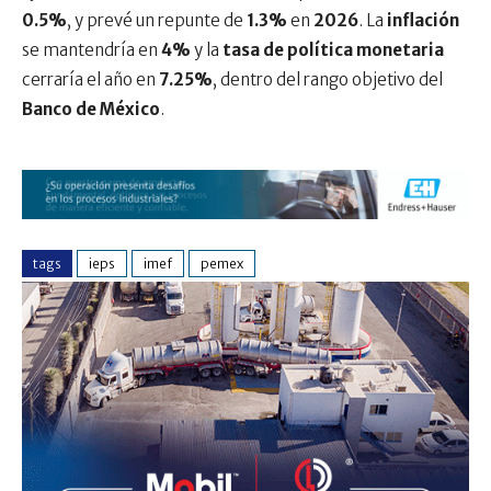
0.5%
, y prevé un repunte de
1.3%
en
2026
. La
inflación
se mantendría en
4%
y la
tasa de política monetaria
cerraría el año en
7.25%
, dentro del rango objetivo del
Banco de México
.
tags
ieps
imef
pemex