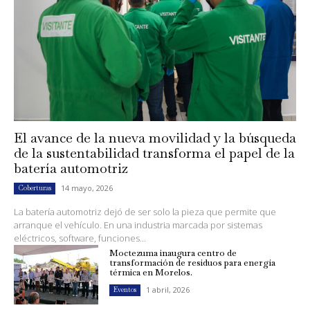
El avance de la nueva movilidad y la búsqueda
de la sustentabilidad transforma el papel de la
batería automotriz
14 mayo, 2026
Coberturas
La batería automotriz dejó de ser solo la pieza que permite que
arranque el vehículo. En una industria marcada por sistemas
eléctricos, software, funciones...
Moctezuma inaugura centro de
transformación de residuos para energía
térmica en Morelos.
1 abril, 2026
Eventos