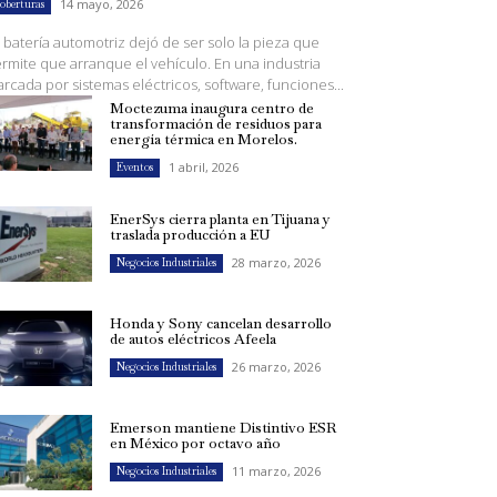
14 mayo, 2026
oberturas
 batería automotriz dejó de ser solo la pieza que
rmite que arranque el vehículo. En una industria
rcada por sistemas eléctricos, software, funciones...
Moctezuma inaugura centro de
transformación de residuos para
energía térmica en Morelos.
1 abril, 2026
Eventos
EnerSys cierra planta en Tijuana y
traslada producción a EU
28 marzo, 2026
Negocios Industriales
Honda y Sony cancelan desarrollo
de autos eléctricos Afeela
26 marzo, 2026
Negocios Industriales
Emerson mantiene Distintivo ESR
en México por octavo año
11 marzo, 2026
Negocios Industriales