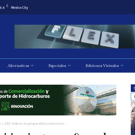
C
6.6
Mexico City
Alternativas
Especiales
Ediciones Virtuales
n 1.280 mde en el parque eólico marino en...