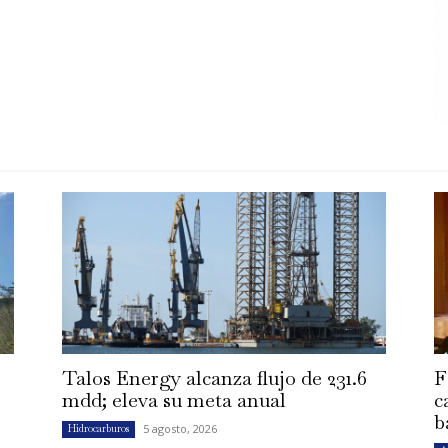
Talos Energy alcanza flujo de 231.6
F
mdd; eleva su meta anual
c
b
5 agosto, 2026
Hidrocarburos