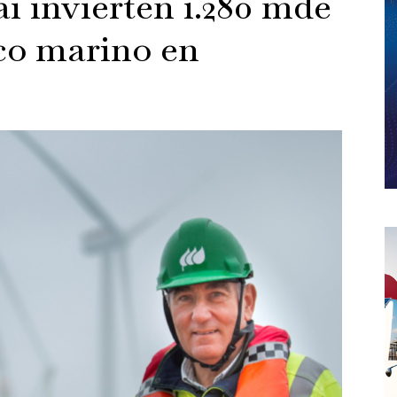
i invierten 1.280 mde
ico marino en