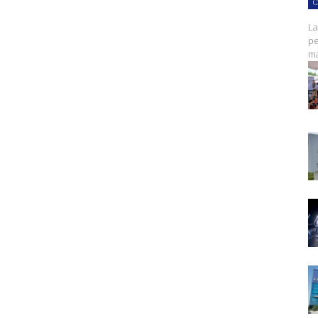
C
La
pe
ma