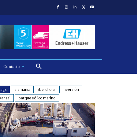
Contacto
tags
alemania
iberdrola
inversión
kansai
parque eólico marino