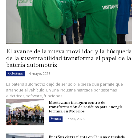
El avance de la nueva movilidad y la búsqueda
de la sustentabilidad transforma el papel de la
batería automotriz
14 mayo, 2026
Coberturas
La batería automotriz dejó de ser solo la pieza que permite que
arranque el vehículo. En una industria marcada por sistemas
eléctricos, software, funciones...
Moctezuma inaugura centro de
transformación de residuos para energía
térmica en Morelos.
1 abril, 2026
Eventos
EnerSys cierra planta en Tijuana y traslada