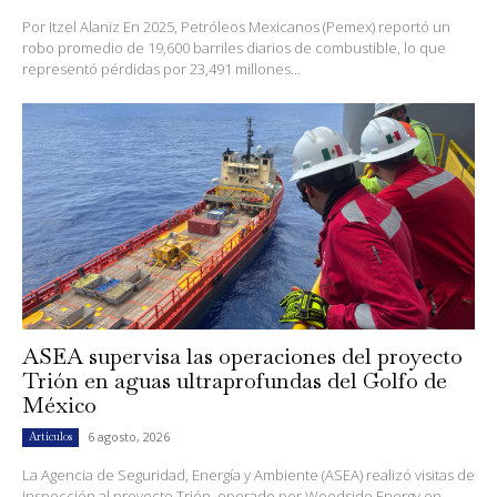
Por Itzel Alaniz En 2025, Petróleos Mexicanos (Pemex) reportó un
robo promedio de 19,600 barriles diarios de combustible, lo que
representó pérdidas por 23,491 millones...
ASEA supervisa las operaciones del proyecto
Trión en aguas ultraprofundas del Golfo de
México
6 agosto, 2026
Artículos
La Agencia de Seguridad, Energía y Ambiente (ASEA) realizó visitas de
inspección al proyecto Trión, operado por Woodside Energy en