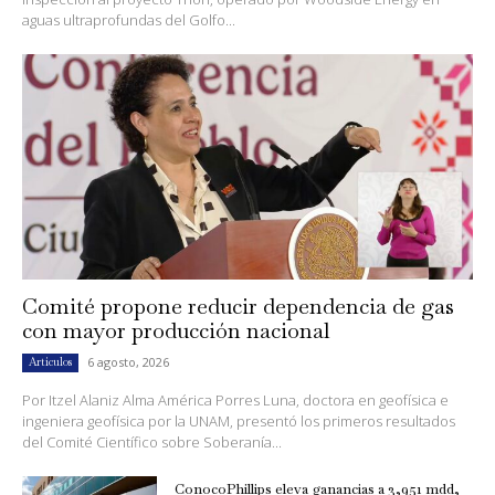
aguas ultraprofundas del Golfo...
Comité propone reducir dependencia de gas
con mayor producción nacional
6 agosto, 2026
Artículos
Por Itzel Alaniz Alma América Porres Luna, doctora en geofísica e
ingeniera geofísica por la UNAM, presentó los primeros resultados
del Comité Científico sobre Soberanía...
ConocoPhillips eleva ganancias a 3,951 mdd,