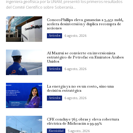
ingeniera geofísica por la UNAM, presentó los primeros resultados
del Comité Científico sobre Soberanía...
ConocoPhillips eleva ganancias a 3,951 mdd,
acelera desinversión y duplica recompra de
acciones
6 agosto, 2026
Artículos
Al Mazrui se convierte en inversionista
estratégico de Petrofac en Emiratos Árabes
Unidos
6 agosto, 2026
Artículos
La energía ya no es un costo, sino una
decisión estratégica
6 agosto, 2026
Artículos
CFE concluye 765 obras y eleva cobertura
eléctrica de Michoacán a 99.99%
5 agosto, 2026
Electricidad