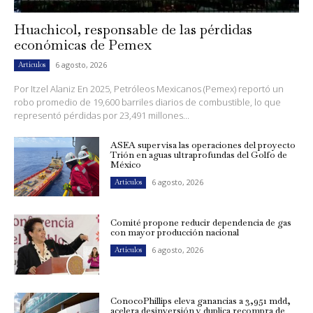
Huachicol, responsable de las pérdidas
económicas de Pemex
6 agosto, 2026
Artículos
Por Itzel Alaniz En 2025, Petróleos Mexicanos (Pemex) reportó un
robo promedio de 19,600 barriles diarios de combustible, lo que
representó pérdidas por 23,491 millones...
ASEA supervisa las operaciones del proyecto
Trión en aguas ultraprofundas del Golfo de
México
6 agosto, 2026
Artículos
Comité propone reducir dependencia de gas
con mayor producción nacional
6 agosto, 2026
Artículos
ConocoPhillips eleva ganancias a 3,951 mdd,
acelera desinversión y duplica recompra de