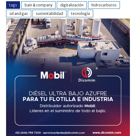
tags
bain & company
digitalización
hidrocarburos
oil and gas
sustentabilidad
tecnología