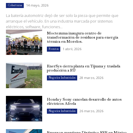
14 mayo, 2026
Coberturas
La batería automotriz dejó de ser solo la pieza que permite que
arranque el vehículo. En una industria marcada por sistemas
eléctricos, software, funciones...
Moctezuma inaugura centro de
transformación de residuos para energía
térmica en Morelos.
1 abril, 2026
Eventos
EnerSys cierra planta en Tijuana y traslada
producción a EU
28 marzo, 2026
Negocios Industriales
Honda y Sony cancelan desarrollo de autos
eléctricos Afeela
26 marzo, 2026
Negocios Industriales
Emerson mantiene Distintivo ESR en México