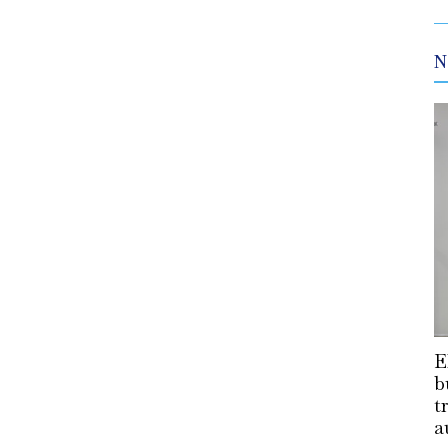
N
E
b
t
a