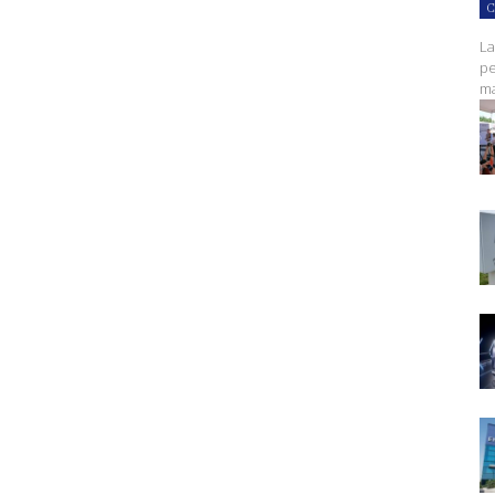
C
La
pe
ma