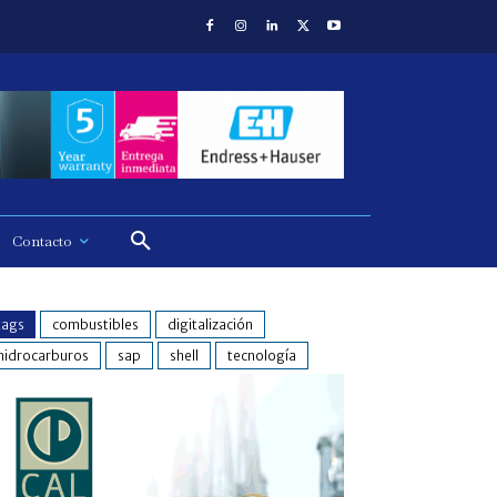
Contacto
tags
combustibles
digitalización
hidrocarburos
sap
shell
tecnología