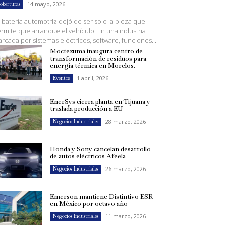
14 mayo, 2026
oberturas
 batería automotriz dejó de ser solo la pieza que
rmite que arranque el vehículo. En una industria
rcada por sistemas eléctricos, software, funciones...
Moctezuma inaugura centro de
transformación de residuos para
energía térmica en Morelos.
1 abril, 2026
Eventos
EnerSys cierra planta en Tijuana y
traslada producción a EU
28 marzo, 2026
Negocios Industriales
Honda y Sony cancelan desarrollo
de autos eléctricos Afeela
26 marzo, 2026
Negocios Industriales
Emerson mantiene Distintivo ESR
en México por octavo año
11 marzo, 2026
Negocios Industriales