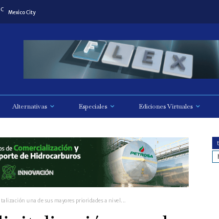
C
Mexico City
Alternativas
Especiales
Ediciones Virtuales
italización una de sus mayores prioridades a nivel...