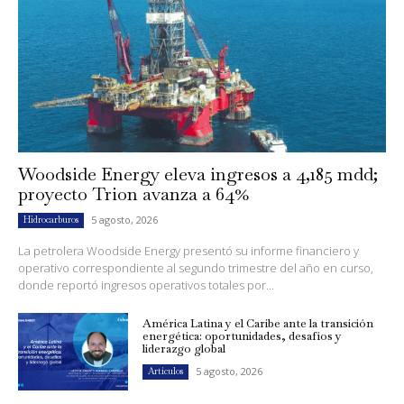
Woodside Energy eleva ingresos a 4,185 mdd;
proyecto Trion avanza a 64%
5 agosto, 2026
Hidrocarburos
La petrolera Woodside Energy presentó su informe financiero y
operativo correspondiente al segundo trimestre del año en curso,
donde reportó ingresos operativos totales por...
América Latina y el Caribe ante la transición
energética: oportunidades, desafíos y
liderazgo global
5 agosto, 2026
Artículos