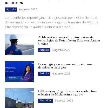
acciones
6 agosto, 2026
Artículos
ConocoPhillips reportó ganancias ajustadas por 3,951 millones de
dólares (mdd) correspondientes al segundo trimestre de 2026. La
cifra representa un avance sustancial frente a...
Al Mazrui se convierte en inversionista
estratégico de Petrofac en Emiratos Árabes
Unidos
6 agosto, 2026
Artículos
La energía ya no es un costo, sino una
decisión estratégica
6 agosto, 2026
Artículos
CFE concluye 765 obras y eleva cobertura
eléctrica de Michoacán a 99.99%
5 agosto, 2026
Electricidad