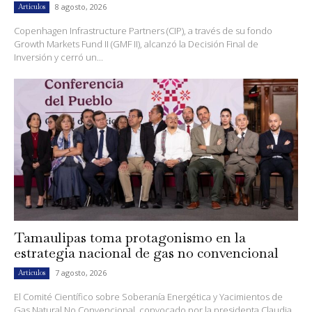
8 agosto, 2026
Artículos
Copenhagen Infrastructure Partners (CIP), a través de su fondo
Growth Markets Fund II (GMF II), alcanzó la Decisión Final de
Inversión y cerró un...
Tamaulipas toma protagonismo en la
estrategia nacional de gas no convencional
7 agosto, 2026
Artículos
El Comité Científico sobre Soberanía Energética y Yacimientos de
Gas Natural No Convencional, convocado por la presidenta Claudia