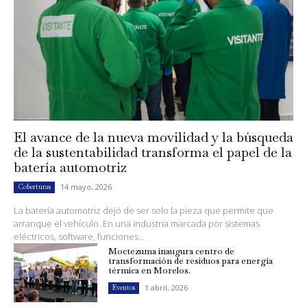
El avance de la nueva movilidad y la búsqueda
de la sustentabilidad transforma el papel de la
batería automotriz
14 mayo, 2026
Coberturas
La batería automotriz dejó de ser solo la pieza que permite que
arranque el vehículo. En una industria marcada por sistemas
eléctricos, software, funciones...
Moctezuma inaugura centro de
transformación de residuos para energía
térmica en Morelos.
1 abril, 2026
Eventos