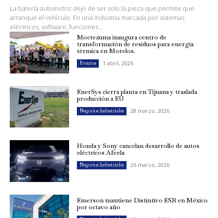
La batería automotriz dejó de ser solo la pieza que permite que
arranque el vehículo. En una industria marcada por sistemas
eléctricos, software, funciones...
Moctezuma inaugura centro de
transformación de residuos para energía
térmica en Morelos.
1 abril, 2026
Eventos
EnerSys cierra planta en Tijuana y traslada
producción a EU
28 marzo, 2026
Negocios Industriales
Honda y Sony cancelan desarrollo de autos
eléctricos Afeela
26 marzo, 2026
Negocios Industriales
Emerson mantiene Distintivo ESR en México
por octavo año