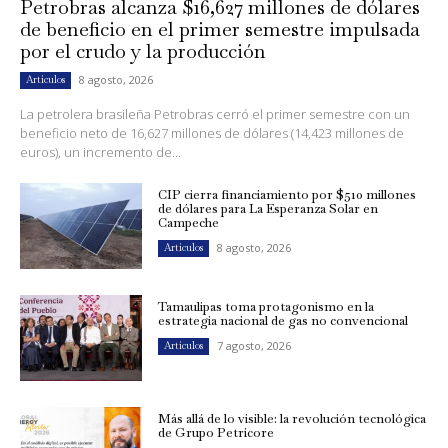
Petrobras alcanza $16,627 millones de dólares
de beneficio en el primer semestre impulsada
por el crudo y la producción
8 agosto, 2026
Artículos
La petrolera brasileña Petrobras cerró el primer semestre con un
beneficio neto de 16,627 millones de dólares (14,423 millones de
euros), un incremento de...
CIP cierra financiamiento por $510 millones
de dólares para La Esperanza Solar en
Campeche
8 agosto, 2026
Artículos
Tamaulipas toma protagonismo en la
estrategia nacional de gas no convencional
7 agosto, 2026
Artículos
Más allá de lo visible: la revolución tecnológica
de Grupo Petricore