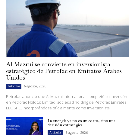
Al Mazrui se convierte en inversionista
estratégico de Petrofac en Emiratos Árabes
Unidos
6 agosto, 2026
Artículos
Petrofac anunció que Al Mazrui International completó su inversión
en Petrofac HoldCo Limited, sociedad holding de Petrofac Emirates
LLC SPC, incorporándose oficialmente como inversionista...
La energía ya no es un costo, sino una
decisión estratégica
6 agosto, 2026
Artículos