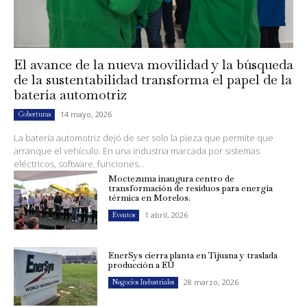
El avance de la nueva movilidad y la búsqueda
de la sustentabilidad transforma el papel de la
batería automotriz
14 mayo, 2026
Coberturas
La batería automotriz dejó de ser solo la pieza que permite que
arranque el vehículo. En una industria marcada por sistemas
eléctricos, software, funciones...
Moctezuma inaugura centro de
transformación de residuos para energía
térmica en Morelos.
1 abril, 2026
Eventos
EnerSys cierra planta en Tijuana y traslada
producción a EU
28 marzo, 2026
Negocios Industriales