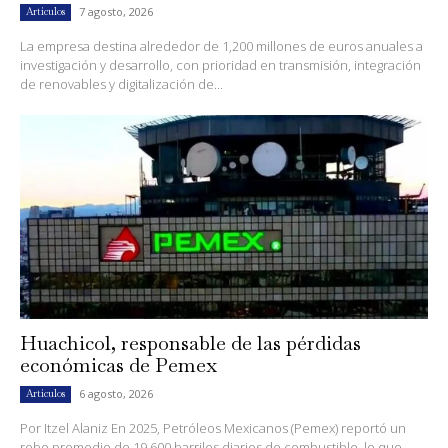
7 agosto, 2026
Artículos
La empresa destina alrededor de 1,200 millones de euros anuales a
investigación y desarrollo, con prioridad en transmisión, integración
de renovables y digitalización de...
Huachicol, responsable de las pérdidas
económicas de Pemex
6 agosto, 2026
Artículos
Por Itzel Alaniz En 2025, Petróleos Mexicanos (Pemex) reportó un
robo promedio de 19,600 barriles diarios de combustible, lo que