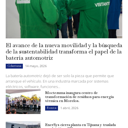
El avance de la nueva movilidad y la búsqueda
de la sustentabilidad transforma el papel de la
batería automotriz
14 mayo, 2026
Coberturas
La batería automotriz dejó de ser solo la pieza que permite que
arranque el vehículo. En una industria marcada por sistemas
eléctricos, software, funciones...
Moctezuma inaugura centro de
transformación de residuos para energía
térmica en Morelos.
1 abril, 2026
Eventos
EnerSys cierra planta en Tijuana y traslada