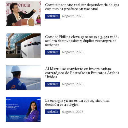
Comité propone reducir dependencia de gas
con mayor producción nacional
6 agosto, 2026
Artículos
ConocoPhillips eleva ganancias a 3,951 mdd,
acelera desinversión y duplica recompra de
acciones
6 agosto, 2026
Artículos
Al Mazrui se convierte en inversionista
estratégico de Petrofac en Emiratos Árabes
Unidos
6 agosto, 2026
Artículos
La energía ya no es un costo, sino una
decisión estratégica
6 agosto, 2026
Artículos