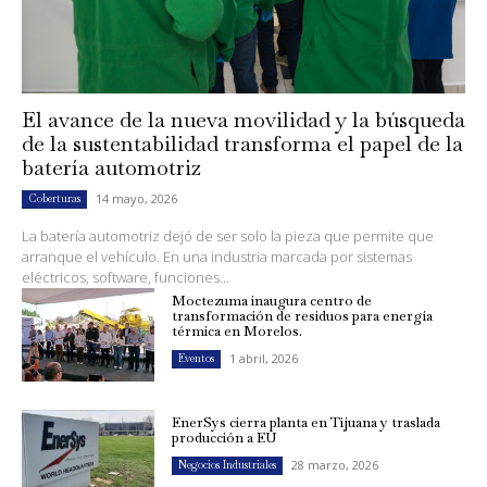
El avance de la nueva movilidad y la búsqueda
de la sustentabilidad transforma el papel de la
batería automotriz
14 mayo, 2026
Coberturas
La batería automotriz dejó de ser solo la pieza que permite que
arranque el vehículo. En una industria marcada por sistemas
eléctricos, software, funciones...
Moctezuma inaugura centro de
transformación de residuos para energía
térmica en Morelos.
1 abril, 2026
Eventos
EnerSys cierra planta en Tijuana y traslada
producción a EU
28 marzo, 2026
Negocios Industriales