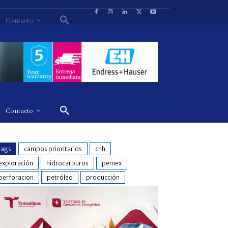
Contacto
tags
campos prioritarios
cnh
exploración
hidrocarburos
pemex
perforacion
petróleo
producción