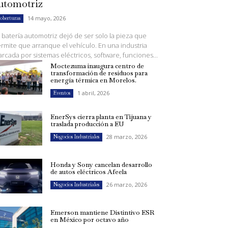
utomotriz
14 mayo, 2026
oberturas
 batería automotriz dejó de ser solo la pieza que
rmite que arranque el vehículo. En una industria
rcada por sistemas eléctricos, software, funciones...
Moctezuma inaugura centro de
transformación de residuos para
energía térmica en Morelos.
1 abril, 2026
Eventos
EnerSys cierra planta en Tijuana y
traslada producción a EU
28 marzo, 2026
Negocios Industriales
Honda y Sony cancelan desarrollo
de autos eléctricos Afeela
26 marzo, 2026
Negocios Industriales
Emerson mantiene Distintivo ESR
en México por octavo año