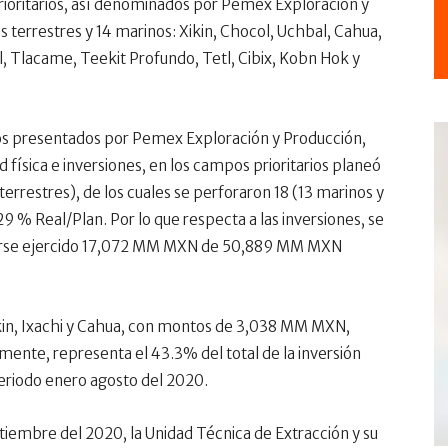
rioritarios, así denominados por Pemex Exploración y
 terrestres y 14 marinos: Xikin, Chocol, Uchbal, Cahua,
l, Tlacame, Teekit Profundo, Tetl, Cibix, Kobn Hok y
os presentados por Pemex Exploración y Producción,
 física e inversiones, en los campos prioritarios planeó
errestres), de los cuales se perforaron 18 (13 marinos y
9 % Real/Plan. Por lo que respecta a las inversiones, se
aberse ejercido 17,072 MM MXN de 50,889 MM MXN
Xikin, Ixachi y Cahua, con montos de 3,038 MM MXN,
te, representa el 43.3% del total de la inversión
 periodo enero agosto del 2020.
tiembre del 2020, la Unidad Técnica de Extracción y su