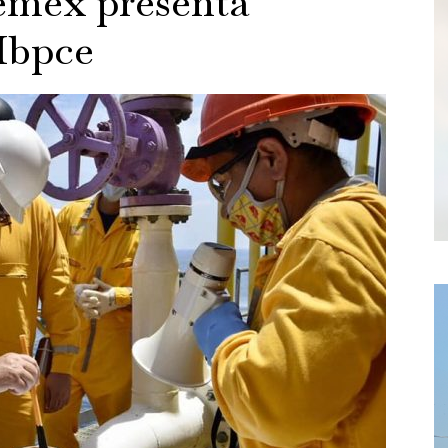
emex presenta
Mbpce