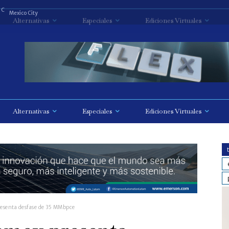
C
Mexico City
Alternativas
Especiales
Ediciones Virtuales
esenta desfase de 35 MMbpce