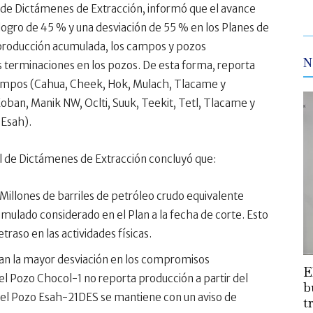
l de Dictámenes de Extracción, informó que el avance
 logro de 45 % y una desviación de 55 % en los Planes de
 producción acumulada, los campos y pozos
N
s terminaciones en los pozos. De esta forma, reporta
campos (Cahua, Cheek, Hok, Mulach, Tlacame y
oban, Manik NW, Oclti, Suuk, Teekit, Tetl, Tlacame y
 Esah).
ral de Dictámenes de Extracción concluyó que:
Millones de barriles de petróleo crudo equivalente
mulado considerado en el Plan a la fecha de corte. Esto
traso en las actividades físicas.
an la mayor desviación en los compromisos
E
 el Pozo Chocol-1 no reporta producción a partir del
b
 el Pozo Esah-21DES se mantiene con un aviso de
t