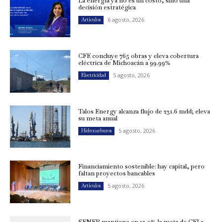
La energía ya no es un costo, sino una
decisión estratégica
6 agosto, 2026
Artículos
CFE concluye 765 obras y eleva cobertura
eléctrica de Michoacán a 99.99%
5 agosto, 2026
Electricidad
Talos Energy alcanza flujo de 231.6 mdd; eleva
su meta anual
5 agosto, 2026
Hidrocarburos
Financiamiento sostenible: hay capital, pero
faltan proyectos bancables
5 agosto, 2026
Artículos
SENER mantiene en 13.9% la meta de CELs