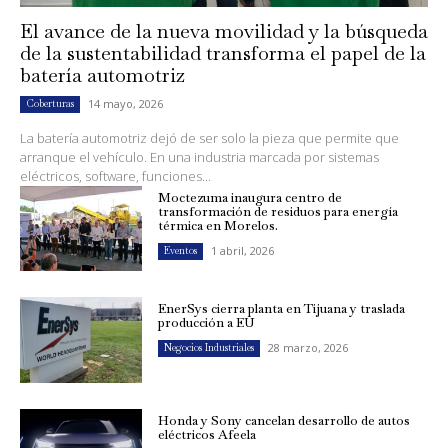
El avance de la nueva movilidad y la búsqueda
de la sustentabilidad transforma el papel de la
batería automotriz
14 mayo, 2026
Coberturas
La batería automotriz dejó de ser solo la pieza que permite que
arranque el vehículo. En una industria marcada por sistemas
eléctricos, software, funciones...
Moctezuma inaugura centro de
transformación de residuos para energía
térmica en Morelos.
1 abril, 2026
Eventos
EnerSys cierra planta en Tijuana y traslada
producción a EU
28 marzo, 2026
Negocios Industriales
Honda y Sony cancelan desarrollo de autos
eléctricos Afeela