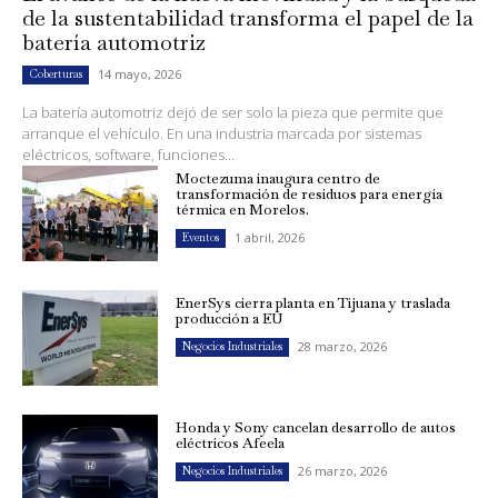
de la sustentabilidad transforma el papel de la
batería automotriz
14 mayo, 2026
Coberturas
La batería automotriz dejó de ser solo la pieza que permite que
arranque el vehículo. En una industria marcada por sistemas
eléctricos, software, funciones...
Moctezuma inaugura centro de
transformación de residuos para energía
térmica en Morelos.
1 abril, 2026
Eventos
EnerSys cierra planta en Tijuana y traslada
producción a EU
28 marzo, 2026
Negocios Industriales
Honda y Sony cancelan desarrollo de autos
eléctricos Afeela
26 marzo, 2026
Negocios Industriales