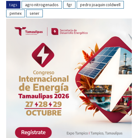
tags
agro nitrogenados
fgr
pedro joaquin coldwell
pemex
sener