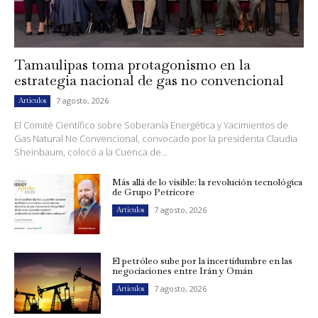
Tamaulipas toma protagonismo en la
estrategia nacional de gas no convencional
7 agosto, 2026
Artículos
El Comité Científico sobre Soberanía Energética y Yacimientos de
Gas Natural No Convencional, convocado por la presidenta Claudia
Sheinbaum, colocó a la Cuenca de...
Más allá de lo visible: la revolución tecnológica
de Grupo Petricore
7 agosto, 2026
Artículos
El petróleo sube por la incertidumbre en las
negociaciones entre Irán y Omán
7 agosto, 2026
Artículos