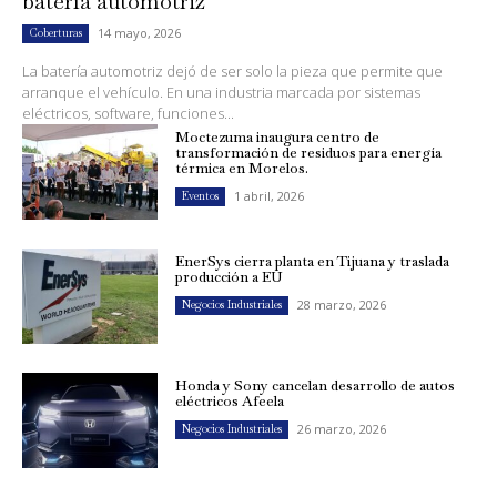
batería automotriz
14 mayo, 2026
Coberturas
La batería automotriz dejó de ser solo la pieza que permite que
arranque el vehículo. En una industria marcada por sistemas
eléctricos, software, funciones...
Moctezuma inaugura centro de
transformación de residuos para energía
térmica en Morelos.
1 abril, 2026
Eventos
EnerSys cierra planta en Tijuana y traslada
producción a EU
28 marzo, 2026
Negocios Industriales
Honda y Sony cancelan desarrollo de autos
eléctricos Afeela
26 marzo, 2026
Negocios Industriales