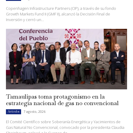
Copenhagen Infrastructure Partners (CIP), a través de su fondo
Growth Markets Fund II (GMF II), alcanzó la Decisión Final de
Inversión y cerró un...
Tamaulipas toma protagonismo en la
estrategia nacional de gas no convencional
7 agosto, 2026
Artículos
El Comité Científico sobre Soberanía Energética y Yacimientos de
Gas Natural No Convencional, convocado por la presidenta Claudia
Sheinbaum, colocó a la Cuenca de...