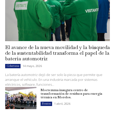
El avance de la nueva movilidad y la búsqueda
de la sustentabilidad transforma el papel de la
batería automotriz
14 mayo, 2026
Coberturas
La batería automotriz dejó de ser solo la pieza que permite que
arranque el vehículo. En una industria marcada por sistemas
eléctricos, software, funciones...
Moctezuma inaugura centro de
transformación de residuos para energía
térmica en Morelos.
1 abril, 2026
Eventos