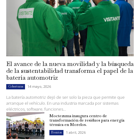
El avance de la nueva movilidad y la búsqueda
de la sustentabilidad transforma el papel de la
batería automotriz
14 mayo, 2026
Coberturas
La batería automotriz dejó de ser solo la pieza que permite que
arranque el vehículo. En una industria marcada por sistemas
eléctricos, software, funciones...
Moctezuma inaugura centro de
transformación de residuos para energía
térmica en Morelos.
1 abril, 2026
Eventos