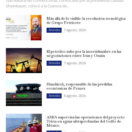
Gas Natural No Convencional, convocado por la presidenta Claudia
Sheinbaum, colocó a la Cuenca de...
Más allá de lo visible: la revolución tecnológica
de Grupo Petricore
7 agosto, 2026
Artículos
El petróleo sube por la incertidumbre en las
negociaciones entre Irán y Omán
7 agosto, 2026
Artículos
Huachicol, responsable de las pérdidas
económicas de Pemex
6 agosto, 2026
Artículos
ASEA supervisa las operaciones del proyecto
Trión en aguas ultraprofundas del Golfo de
México