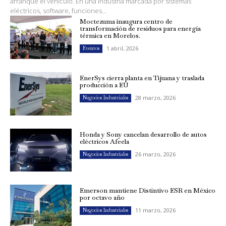
arranque el vehículo. En una industria marcada por sistemas
eléctricos, software, funciones...
Moctezuma inaugura centro de
transformación de residuos para energía
térmica en Morelos.
1 abril, 2026
Eventos
EnerSys cierra planta en Tijuana y traslada
producción a EU
28 marzo, 2026
Negocios Industriales
Honda y Sony cancelan desarrollo de autos
eléctricos Afeela
26 marzo, 2026
Negocios Industriales
Emerson mantiene Distintivo ESR en México
por octavo año
11 marzo, 2026
Negocios Industriales