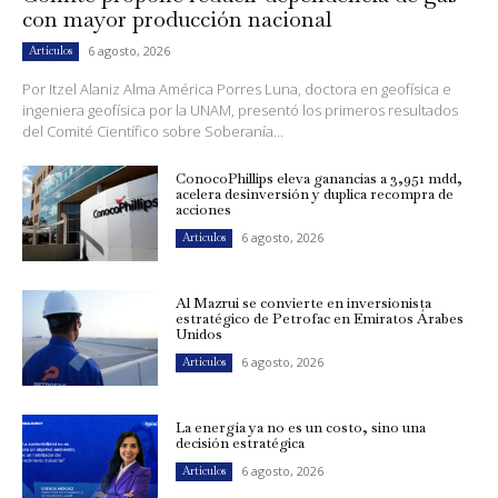
con mayor producción nacional
6 agosto, 2026
Artículos
Por Itzel Alaniz Alma América Porres Luna, doctora en geofísica e
ingeniera geofísica por la UNAM, presentó los primeros resultados
del Comité Científico sobre Soberanía...
ConocoPhillips eleva ganancias a 3,951 mdd,
acelera desinversión y duplica recompra de
acciones
6 agosto, 2026
Artículos
Al Mazrui se convierte en inversionista
estratégico de Petrofac en Emiratos Árabes
Unidos
6 agosto, 2026
Artículos
La energía ya no es un costo, sino una
decisión estratégica
6 agosto, 2026
Artículos