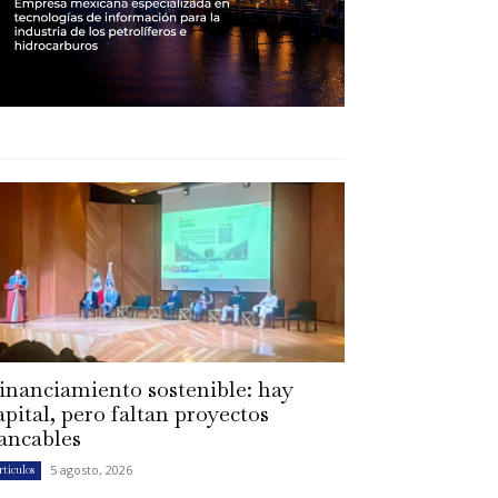
inanciamiento sostenible: hay
apital, pero faltan proyectos
ancables
5 agosto, 2026
rtículos