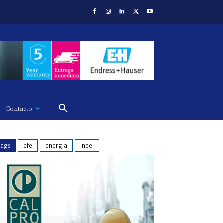
Contacto
tags
cfe
energia
ineel