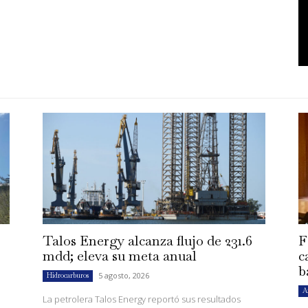
Talos Energy alcanza flujo de 231.6
F
mdd; eleva su meta anual
c
b
5 agosto, 2026
Hidrocarburos
A
La petrolera Talos Energy reportó sus resultados