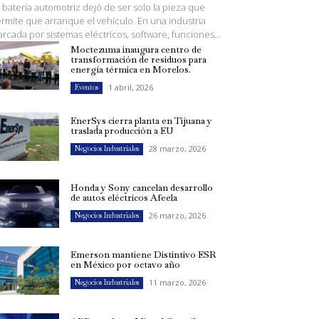
 batería automotriz dejó de ser solo la pieza que
rmite que arranque el vehículo. En una industria
rcada por sistemas eléctricos, software, funciones...
Moctezuma inaugura centro de
transformación de residuos para
energía térmica en Morelos.
1 abril, 2026
Eventos
EnerSys cierra planta en Tijuana y
traslada producción a EU
28 marzo, 2026
Negocios Industriales
Honda y Sony cancelan desarrollo
de autos eléctricos Afeela
26 marzo, 2026
Negocios Industriales
Emerson mantiene Distintivo ESR
en México por octavo año
11 marzo, 2026
Negocios Industriales