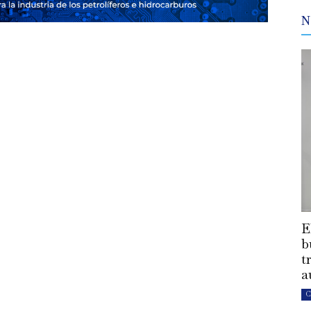
N
E
b
t
a
C