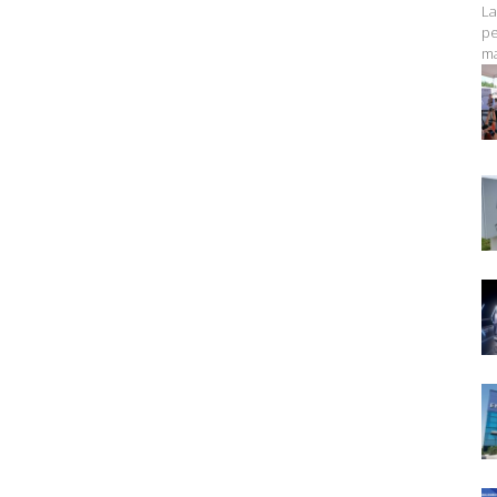
La
pe
ma