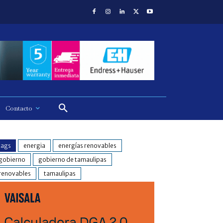
Contacto
tags
energia
energías renovables
gobierno
gobierno de tamaulipas
renovables
tamaulipas