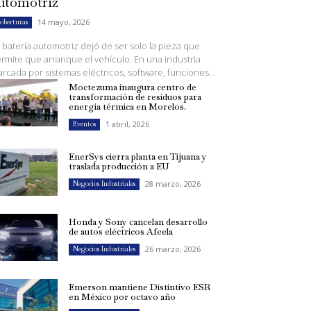
utomotriz
14 mayo, 2026
oberturas
 batería automotriz dejó de ser solo la pieza que
rmite que arranque el vehículo. En una industria
rcada por sistemas eléctricos, software, funciones...
Moctezuma inaugura centro de
transformación de residuos para
energía térmica en Morelos.
1 abril, 2026
Eventos
EnerSys cierra planta en Tijuana y
traslada producción a EU
28 marzo, 2026
Negocios Industriales
Honda y Sony cancelan desarrollo
de autos eléctricos Afeela
26 marzo, 2026
Negocios Industriales
Emerson mantiene Distintivo ESR
en México por octavo año