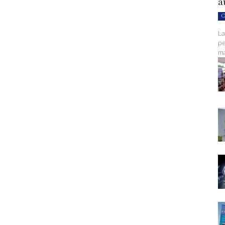
a
C
La
pe
ma