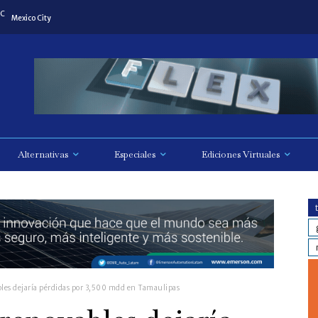
C
Mexico City
Alternativas
Especiales
Ediciones Virtuales
bles dejaría pérdidas por 3,500 mdd en Tamaulipas