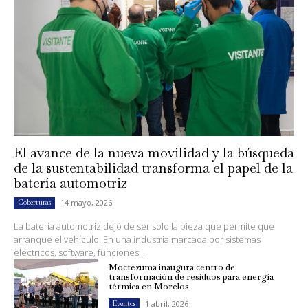
El avance de la nueva movilidad y la búsqueda
de la sustentabilidad transforma el papel de la
batería automotriz
14 mayo, 2026
Coberturas
La batería automotriz dejó de ser solo la pieza que permite que
arranque el vehículo. En una industria marcada por sistemas
eléctricos, software, funciones...
Moctezuma inaugura centro de
transformación de residuos para energía
térmica en Morelos.
1 abril, 2026
Eventos