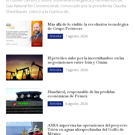
El Comité Científico sobre Soberanía Energética y Yacimientos de
Gas Natural No Convencional, convocado por la presidenta Claudia
Sheinbaum, colocó a la Cuenca de...
Más allá de lo visible: la revolución tecnológica
de Grupo Petricore
7 agosto, 2026
Artículos
El petróleo sube por la incertidumbre en las
negociaciones entre Irán y Omán
7 agosto, 2026
Artículos
Huachicol, responsable de las pérdidas
económicas de Pemex
6 agosto, 2026
Artículos
ASEA supervisa las operaciones del proyecto
Trión en aguas ultraprofundas del Golfo de
México