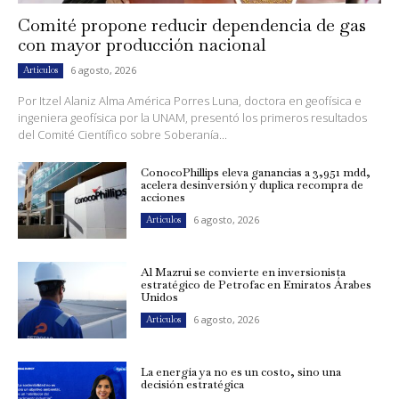
Comité propone reducir dependencia de gas
con mayor producción nacional
6 agosto, 2026
Artículos
Por Itzel Alaniz Alma América Porres Luna, doctora en geofísica e
ingeniera geofísica por la UNAM, presentó los primeros resultados
del Comité Científico sobre Soberanía...
ConocoPhillips eleva ganancias a 3,951 mdd,
acelera desinversión y duplica recompra de
acciones
6 agosto, 2026
Artículos
Al Mazrui se convierte en inversionista
estratégico de Petrofac en Emiratos Árabes
Unidos
6 agosto, 2026
Artículos
La energía ya no es un costo, sino una
decisión estratégica