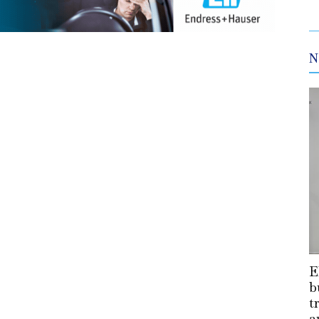
N
E
b
t
a