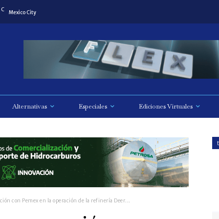
C
Mexico City
Alternativas
Especiales
Ediciones Virtuales
ión con Pemex en la operación de la refinería Deer...