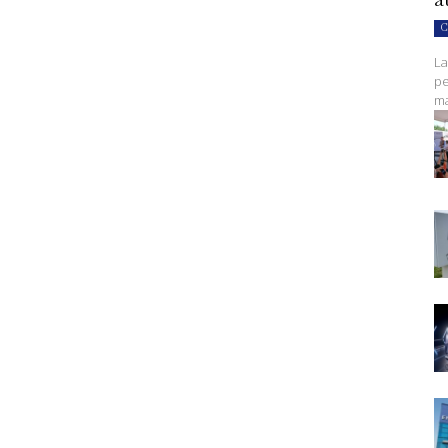
C
La
pe
ma