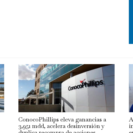
ConocoPhillips eleva ganancias a
A
3,951 mdd, acelera desinversión y
i
duplica recompra de acciones
e