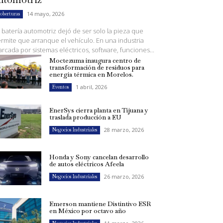
14 mayo, 2026
oberturas
 batería automotriz dejó de ser solo la pieza que
rmite que arranque el vehículo. En una industria
rcada por sistemas eléctricos, software, funciones...
Moctezuma inaugura centro de
transformación de residuos para
energía térmica en Morelos.
1 abril, 2026
Eventos
EnerSys cierra planta en Tijuana y
traslada producción a EU
28 marzo, 2026
Negocios Industriales
Honda y Sony cancelan desarrollo
de autos eléctricos Afeela
26 marzo, 2026
Negocios Industriales
Emerson mantiene Distintivo ESR
en México por octavo año