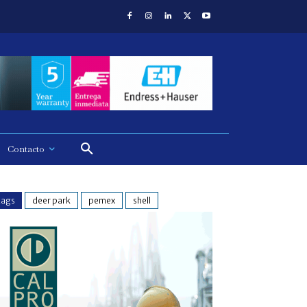
Contacto
tags
deer park
pemex
shell