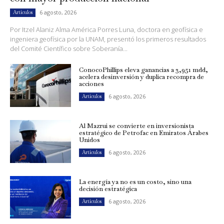
6 agosto, 2026
Artículos
Por Itzel Alaniz Alma América Porres Luna, doctora en geofísica e
ingeniera geofísica por la UNAM, presentó los primeros resultados
del Comité Científico sobre Soberanía...
ConocoPhillips eleva ganancias a 3,951 mdd,
acelera desinversión y duplica recompra de
acciones
6 agosto, 2026
Artículos
Al Mazrui se convierte en inversionista
estratégico de Petrofac en Emiratos Árabes
Unidos
6 agosto, 2026
Artículos
La energía ya no es un costo, sino una
decisión estratégica
6 agosto, 2026
Artículos