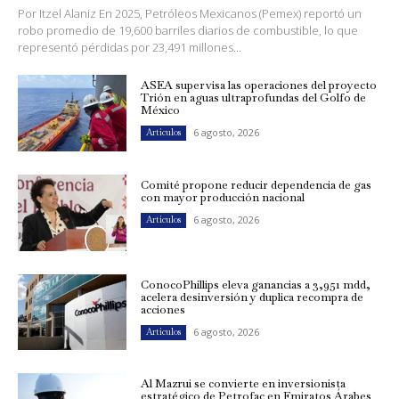
Por Itzel Alaniz En 2025, Petróleos Mexicanos (Pemex) reportó un
robo promedio de 19,600 barriles diarios de combustible, lo que
representó pérdidas por 23,491 millones...
ASEA supervisa las operaciones del proyecto
Trión en aguas ultraprofundas del Golfo de
México
6 agosto, 2026
Artículos
Comité propone reducir dependencia de gas
con mayor producción nacional
6 agosto, 2026
Artículos
ConocoPhillips eleva ganancias a 3,951 mdd,
acelera desinversión y duplica recompra de
acciones
6 agosto, 2026
Artículos
Al Mazrui se convierte en inversionista
estratégico de Petrofac en Emiratos Árabes