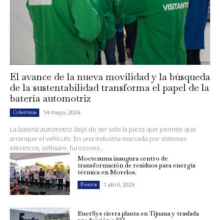
El avance de la nueva movilidad y la búsqueda
de la sustentabilidad transforma el papel de la
batería automotriz
14 mayo, 2026
Coberturas
La batería automotriz dejó de ser solo la pieza que permite que
arranque el vehículo. En una industria marcada por sistemas
eléctricos, software, funciones...
Moctezuma inaugura centro de
transformación de residuos para energía
térmica en Morelos.
1 abril, 2026
Eventos
EnerSys cierra planta en Tijuana y traslada