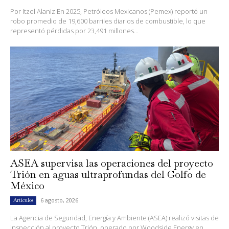
Por Itzel Alaniz En 2025, Petróleos Mexicanos (Pemex) reportó un
robo promedio de 19,600 barriles diarios de combustible, lo que
representó pérdidas por 23,491 millones...
ASEA supervisa las operaciones del proyecto
Trión en aguas ultraprofundas del Golfo de
México
6 agosto, 2026
Artículos
La Agencia de Seguridad, Energía y Ambiente (ASEA) realizó visitas de
inspección al proyecto Trión, operado por Woodside Energy en