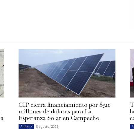
CIP cierra financiamiento por $510
T
r
millones de dólares para La
l
la
Esperanza Solar en Campeche
c
8 agosto, 2026
Artículos
A