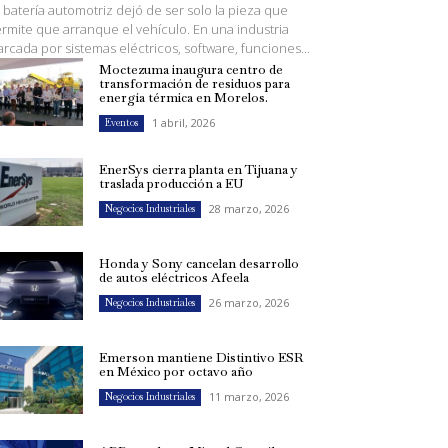
 batería automotriz dejó de ser solo la pieza que
rmite que arranque el vehículo. En una industria
rcada por sistemas eléctricos, software, funciones...
Moctezuma inaugura centro de
transformación de residuos para
energía térmica en Morelos.
1 abril, 2026
Eventos
EnerSys cierra planta en Tijuana y
traslada producción a EU
28 marzo, 2026
Negocios Industriales
Honda y Sony cancelan desarrollo
de autos eléctricos Afeela
26 marzo, 2026
Negocios Industriales
Emerson mantiene Distintivo ESR
en México por octavo año
11 marzo, 2026
Negocios Industriales