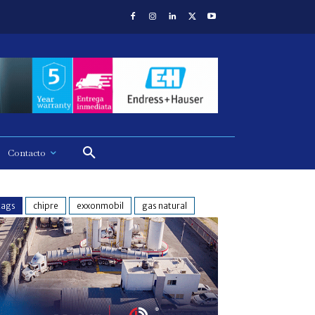
Contacto
tags
chipre
exxonmobil
gas natural