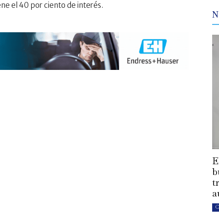
e el 40 por ciento de interés.
N
E
b
t
a
C