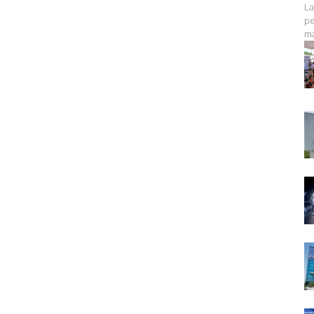
La
pe
ma