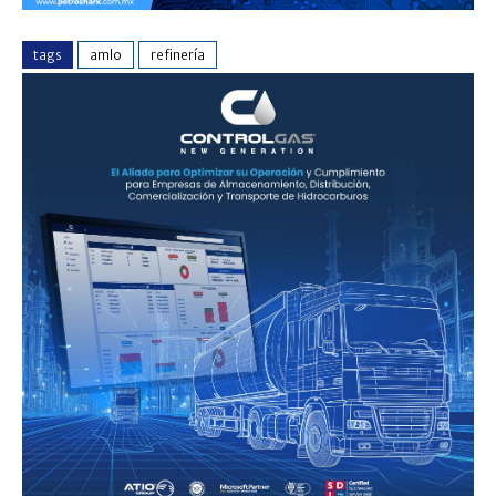
tags
amlo
refinería