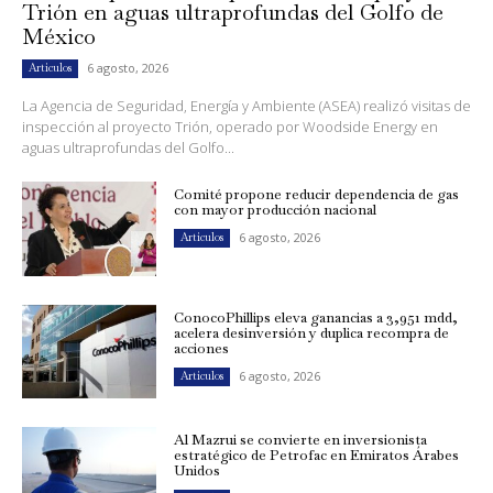
Trión en aguas ultraprofundas del Golfo de
México
6 agosto, 2026
Artículos
La Agencia de Seguridad, Energía y Ambiente (ASEA) realizó visitas de
inspección al proyecto Trión, operado por Woodside Energy en
aguas ultraprofundas del Golfo...
Comité propone reducir dependencia de gas
con mayor producción nacional
6 agosto, 2026
Artículos
ConocoPhillips eleva ganancias a 3,951 mdd,
acelera desinversión y duplica recompra de
acciones
6 agosto, 2026
Artículos
Al Mazrui se convierte en inversionista
estratégico de Petrofac en Emiratos Árabes
Unidos