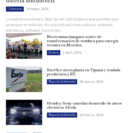
batería automotriz
14 mayo, 2026
Coberturas
La batería automotriz dejó de ser solo la pieza que permite que
arranque el vehículo. En una industria marcada por sistemas
eléctricos, software, funciones...
Moctezuma inaugura centro de
transformación de residuos para energía
térmica en Morelos.
1 abril, 2026
Eventos
EnerSys cierra planta en Tijuana y traslada
producción a EU
28 marzo, 2026
Negocios Industriales
Honda y Sony cancelan desarrollo de autos
eléctricos Afeela
26 marzo, 2026
Negocios Industriales