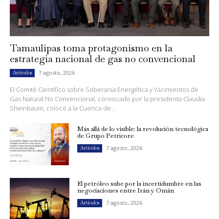
Tamaulipas toma protagonismo en la
estrategia nacional de gas no convencional
7 agosto, 2026
Artículos
El Comité Científico sobre Soberanía Energética y Yacimientos de
Gas Natural No Convencional, convocado por la presidenta Claudia
Sheinbaum, colocó a la Cuenca de...
Más allá de lo visible: la revolución tecnológica
de Grupo Petricore
7 agosto, 2026
Artículos
El petróleo sube por la incertidumbre en las
negociaciones entre Irán y Omán
7 agosto, 2026
Artículos