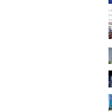
C
La
pe
ma