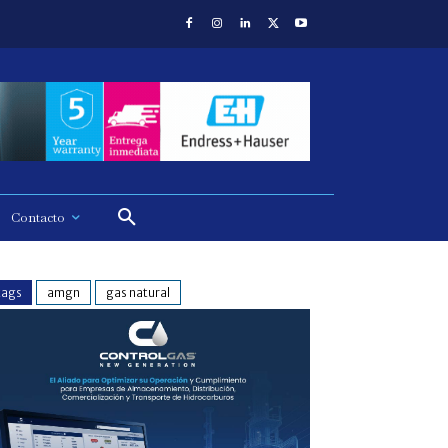
Contacto
tags
amgn
gas natural