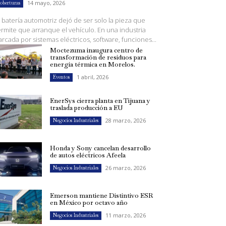
14 mayo, 2026
oberturas
 batería automotriz dejó de ser solo la pieza que
rmite que arranque el vehículo. En una industria
rcada por sistemas eléctricos, software, funciones...
Moctezuma inaugura centro de
transformación de residuos para
energía térmica en Morelos.
1 abril, 2026
Eventos
EnerSys cierra planta en Tijuana y
traslada producción a EU
28 marzo, 2026
Negocios Industriales
Honda y Sony cancelan desarrollo
de autos eléctricos Afeela
26 marzo, 2026
Negocios Industriales
Emerson mantiene Distintivo ESR
en México por octavo año
11 marzo, 2026
Negocios Industriales