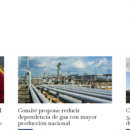
l
Comité propone reducir
C
dependencia de gas con mayor
3
o
producción nacional
d