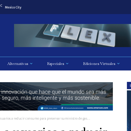
C
Mexico City
Alternativas
Especiales
Ediciones Virtuales
suarios a reducir consumo para preservar suministro de gas...