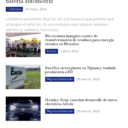
batería automotriz
14 mayo, 2026
Coberturas
La batería automotriz dejó de ser solo la pieza que permite que
arranque el vehículo. En una industria marcada por sistemas
eléctricos, software, funciones...
Moctezuma inaugura centro de
transformación de residuos para energía
térmica en Morelos.
1 abril, 2026
Eventos
EnerSys cierra planta en Tijuana y traslada
producción a EU
28 marzo, 2026
Negocios Industriales
Honda y Sony cancelan desarrollo de autos
eléctricos Afeela
26 marzo, 2026
Negocios Industriales