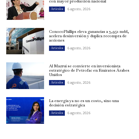
con mayor producción nacional
6 agosto, 2026
Artículos
ConocoPhillips eleva ganancias a 3,951 mdd,
acelera desinversión y duplica recompra de
acciones
6 agosto, 2026
Artículos
Al Mazrui se convierte en inversionista
estratégico de Petrofac en Emiratos Árabes
Unidos
6 agosto, 2026
Artículos
La energía ya no es un costo, sino una
decisión estratégica
6 agosto, 2026
Artículos