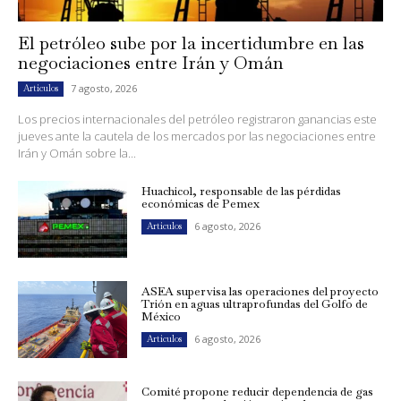
El petróleo sube por la incertidumbre en las
negociaciones entre Irán y Omán
7 agosto, 2026
Artículos
Los precios internacionales del petróleo registraron ganancias este
jueves ante la cautela de los mercados por las negociaciones entre
Irán y Omán sobre la...
Huachicol, responsable de las pérdidas
económicas de Pemex
6 agosto, 2026
Artículos
ASEA supervisa las operaciones del proyecto
Trión en aguas ultraprofundas del Golfo de
México
6 agosto, 2026
Artículos
Comité propone reducir dependencia de gas