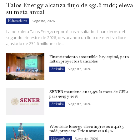
Talos Energy alcanza flujo de 231.6 mdd; eleva
su meta anual
5 agosto, 2026
Hidrocarburos
La petrolera Talos Energy reportó sus resultados financieros del
segundo trimestre de 2026, destacando un flujo de efectivo libre
ajustado de 231.6 millones de...
Financiamiento sostenible: hay capital, pero
faltan proyectos bancables
5 agosto, 2026
Artículos
SENER mantiene en 13.9% la meta de CELs
para 2025 y 2026
5 agosto, 2026
Artículos
Woodside Energy eleva ingresos a 4,185
mdd; proyecto Trion avanza a 64%
5 agosto, 2026
Hidrocarburos