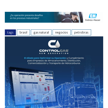
tags
brasil
gas natural
negocios
petrobras