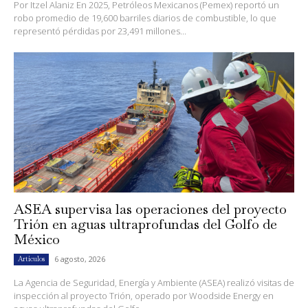
Por Itzel Alaniz En 2025, Petróleos Mexicanos (Pemex) reportó un
robo promedio de 19,600 barriles diarios de combustible, lo que
representó pérdidas por 23,491 millones...
ASEA supervisa las operaciones del proyecto
Trión en aguas ultraprofundas del Golfo de
México
6 agosto, 2026
Artículos
La Agencia de Seguridad, Energía y Ambiente (ASEA) realizó visitas de
inspección al proyecto Trión, operado por Woodside Energy en