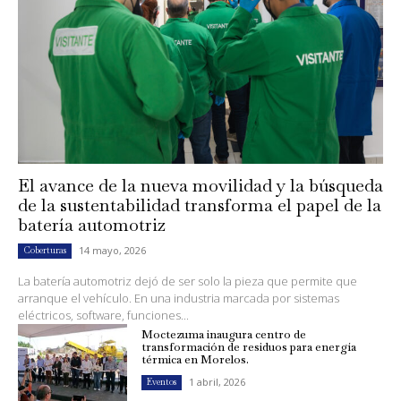
El avance de la nueva movilidad y la búsqueda
de la sustentabilidad transforma el papel de la
batería automotriz
14 mayo, 2026
Coberturas
La batería automotriz dejó de ser solo la pieza que permite que
arranque el vehículo. En una industria marcada por sistemas
eléctricos, software, funciones...
Moctezuma inaugura centro de
transformación de residuos para energía
térmica en Morelos.
1 abril, 2026
Eventos