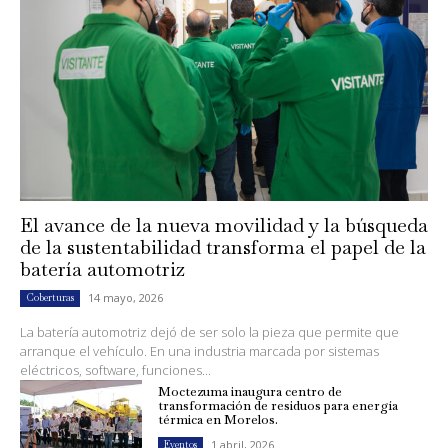
El avance de la nueva movilidad y la búsqueda
de la sustentabilidad transforma el papel de la
batería automotriz
14 mayo, 2026
Coberturas
La batería automotriz dejó de ser solo la pieza que permite que
arranque el vehículo. En una industria marcada por sistemas
eléctricos, software, funciones...
Moctezuma inaugura centro de
transformación de residuos para energía
térmica en Morelos.
1 abril, 2026
Eventos