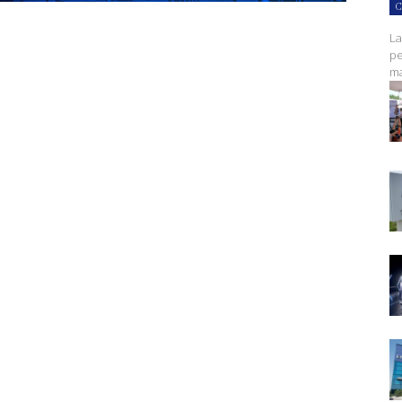
C
La
pe
ma