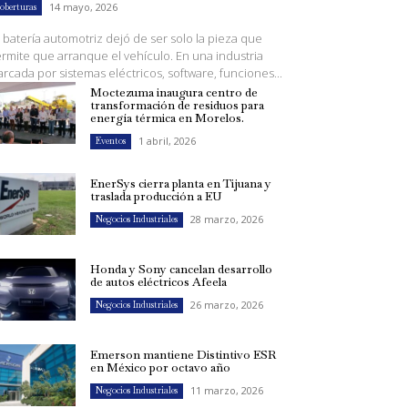
14 mayo, 2026
oberturas
 batería automotriz dejó de ser solo la pieza que
rmite que arranque el vehículo. En una industria
rcada por sistemas eléctricos, software, funciones...
Moctezuma inaugura centro de
transformación de residuos para
energía térmica en Morelos.
1 abril, 2026
Eventos
EnerSys cierra planta en Tijuana y
traslada producción a EU
28 marzo, 2026
Negocios Industriales
Honda y Sony cancelan desarrollo
de autos eléctricos Afeela
26 marzo, 2026
Negocios Industriales
Emerson mantiene Distintivo ESR
en México por octavo año
11 marzo, 2026
Negocios Industriales