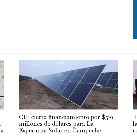
CIP cierra financiamiento por $510
T
r
millones de dólares para La
l
la
Esperanza Solar en Campeche
c