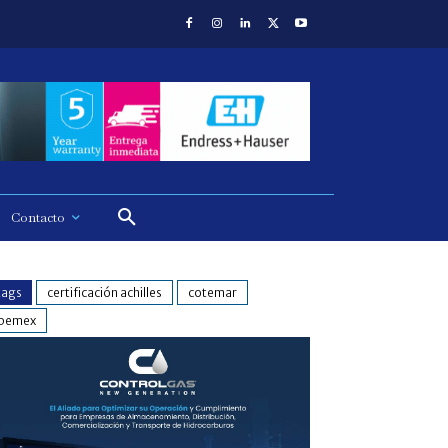
Contacto
tags
certificación achilles
cotemar
pemex