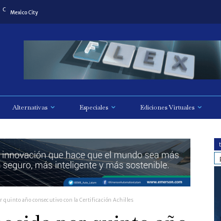
C
Mexico City
Alternativas
Especiales
Ediciones Virtuales
r quinto año consecutivo con la Certificación Achilles