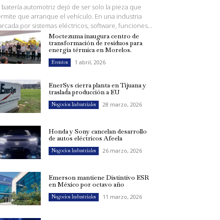
 batería automotriz dejó de ser solo la pieza que
rmite que arranque el vehículo. En una industria
rcada por sistemas eléctricos, software, funciones...
Moctezuma inaugura centro de
transformación de residuos para
energía térmica en Morelos.
1 abril, 2026
Eventos
EnerSys cierra planta en Tijuana y
traslada producción a EU
28 marzo, 2026
Negocios Industriales
Honda y Sony cancelan desarrollo
de autos eléctricos Afeela
26 marzo, 2026
Negocios Industriales
Emerson mantiene Distintivo ESR
en México por octavo año
11 marzo, 2026
Negocios Industriales