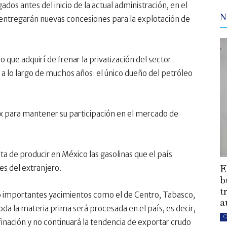
dos antes del inicio de la actual administración, en el
N
 entregarán nuevas concesiones para la explotación de
ue adquirí de frenar la privatización del sector
 a lo largo de muchos años: el único dueño del petróleo
x para mantener su participación en el mercado de
a de producir en México las gasolinas que el país
E
s del extranjero.
b
t
 importantes yacimientos como el de Centro, Tabasco,
a
oda la materia prima será procesada en el país, es decir,
C
efinación y no continuará la tendencia de exportar crudo