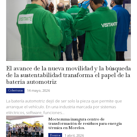
El avance de la nueva movilidad y la búsqueda
de la sustentabilidad transforma el papel de la
batería automotriz
14 mayo, 2026
Coberturas
La batería automotriz dejó de ser solo la pieza que permite que
arranque el vehículo. En una industria marcada por sistemas
eléctricos, software, funciones...
Moctezuma inaugura centro de
transformación de residuos para energía
térmica en Morelos.
1 abril, 2026
Eventos