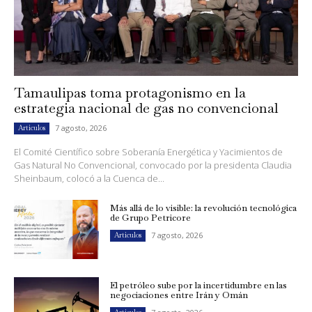
Tamaulipas toma protagonismo en la
estrategia nacional de gas no convencional
7 agosto, 2026
Artículos
El Comité Científico sobre Soberanía Energética y Yacimientos de
Gas Natural No Convencional, convocado por la presidenta Claudia
Sheinbaum, colocó a la Cuenca de...
Más allá de lo visible: la revolución tecnológica
de Grupo Petricore
7 agosto, 2026
Artículos
El petróleo sube por la incertidumbre en las
negociaciones entre Irán y Omán