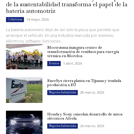
de la sustentabilidad transforma el papel de la
batería automotriz
14 mayo, 2026
Coberturas
La batería automotriz dejó de ser solo la pieza que permite que
arranque el vehículo. En una industria marcada por sistemas
eléctricos, software, funciones...
Moctezuma inaugura centro de
transformación de residuos para energía
térmica en Morelos.
1 abril, 2026
Eventos
EnerSys cierra planta en Tijuana y traslada
producción a EU
28 marzo, 2026
Negocios Industriales
Honda y Sony cancelan desarrollo de autos
eléctricos Afeela
26 marzo, 2026
Negocios Industriales