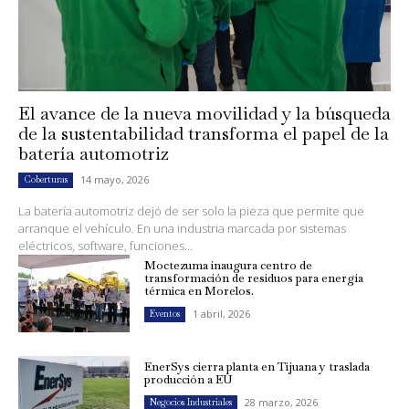
El avance de la nueva movilidad y la búsqueda
de la sustentabilidad transforma el papel de la
batería automotriz
14 mayo, 2026
Coberturas
La batería automotriz dejó de ser solo la pieza que permite que
arranque el vehículo. En una industria marcada por sistemas
eléctricos, software, funciones...
Moctezuma inaugura centro de
transformación de residuos para energía
térmica en Morelos.
1 abril, 2026
Eventos
EnerSys cierra planta en Tijuana y traslada
producción a EU
28 marzo, 2026
Negocios Industriales