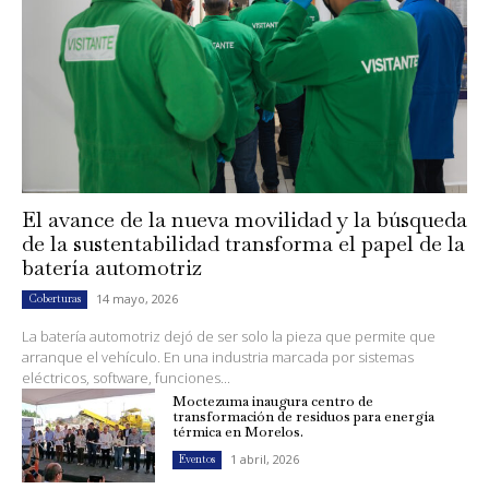
El avance de la nueva movilidad y la búsqueda
de la sustentabilidad transforma el papel de la
batería automotriz
14 mayo, 2026
Coberturas
La batería automotriz dejó de ser solo la pieza que permite que
arranque el vehículo. En una industria marcada por sistemas
eléctricos, software, funciones...
Moctezuma inaugura centro de
transformación de residuos para energía
térmica en Morelos.
1 abril, 2026
Eventos