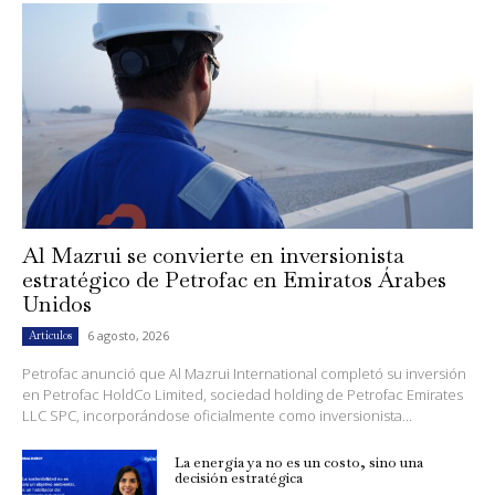
Al Mazrui se convierte en inversionista
estratégico de Petrofac en Emiratos Árabes
Unidos
6 agosto, 2026
Artículos
Petrofac anunció que Al Mazrui International completó su inversión
en Petrofac HoldCo Limited, sociedad holding de Petrofac Emirates
LLC SPC, incorporándose oficialmente como inversionista...
La energía ya no es un costo, sino una
decisión estratégica