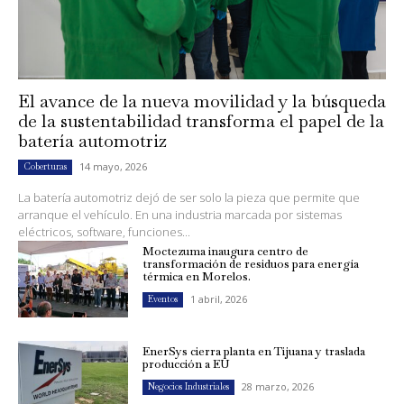
El avance de la nueva movilidad y la búsqueda
de la sustentabilidad transforma el papel de la
batería automotriz
14 mayo, 2026
Coberturas
La batería automotriz dejó de ser solo la pieza que permite que
arranque el vehículo. En una industria marcada por sistemas
eléctricos, software, funciones...
Moctezuma inaugura centro de
transformación de residuos para energía
térmica en Morelos.
1 abril, 2026
Eventos
EnerSys cierra planta en Tijuana y traslada
producción a EU
28 marzo, 2026
Negocios Industriales