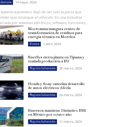
14 mayo, 2026
oberturas
 batería automotriz dejó de ser solo la pieza que
rmite que arranque el vehículo. En una industria
rcada por sistemas eléctricos, software, funciones...
Moctezuma inaugura centro de
transformación de residuos para
energía térmica en Morelos.
1 abril, 2026
Eventos
EnerSys cierra planta en Tijuana y
traslada producción a EU
28 marzo, 2026
Negocios Industriales
Honda y Sony cancelan desarrollo
de autos eléctricos Afeela
26 marzo, 2026
Negocios Industriales
Emerson mantiene Distintivo ESR
en México por octavo año
11 marzo, 2026
Negocios Industriales