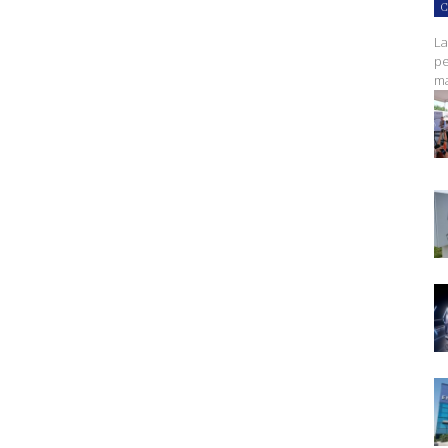
C
La
pe
ma