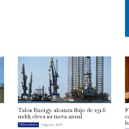
Talos Energy alcanza flujo de 231.6
F
mdd; eleva su meta anual
c
b
5 agosto, 2026
Hidrocarburos