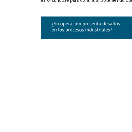
esforzándose para continuar obteniendo bue