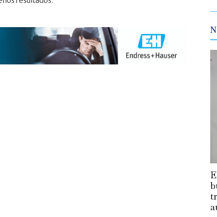
nos resultados.
N
E
b
t
a