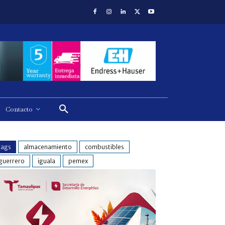
Contacto
tags
almacenamiento
combustibles
guerrero
iguala
pemex