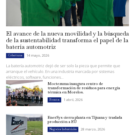
El avance de la nueva movilidad y la búsqueda
de la sustentabilidad transforma el papel de la
batería automotriz
14 mayo, 2026
Coberturas
La batería automotriz dejó de ser solo la pieza que permite que
arranque el vehículo. En una industria marcada por sistemas
eléctricos, software, funciones...
Moctezuma inaugura centro de
transformación de residuos para energía
térmica en Morelos.
1 abril, 2026
Eventos
EnerSys cierra planta en Tijuana y traslada
producción a EU
28 marzo, 2026
Negocios Industriales