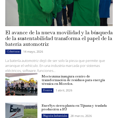
El avance de la nueva movilidad y la búsqueda
de la sustentabilidad transforma el papel de la
batería automotriz
14 mayo, 2026
Coberturas
La batería automotriz dejó de ser solo la pieza que permite que
arranque el vehículo. En una industria marcada por sistemas
eléctricos, software, funciones...
Moctezuma inaugura centro de
transformación de residuos para energía
térmica en Morelos.
1 abril, 2026
Eventos
EnerSys cierra planta en Tijuana y traslada
producción a EU
28 marzo, 2026
Negocios Industriales