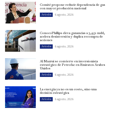
Comité propone reducir dependencia de gas
con mayor producción nacional
6 agosto, 2026
Artículos
ConocoPhillips eleva ganancias a 3,951 mdd,
acelera desinversión y duplica recompra de
acciones
6 agosto, 2026
Artículos
Al Mazrui se convierte en inversionista
estratégico de Petrofac en Emiratos Árabes
Unidos
6 agosto, 2026
Artículos
La energía ya no es un costo, sino una
decisión estratégica
6 agosto, 2026
Artículos