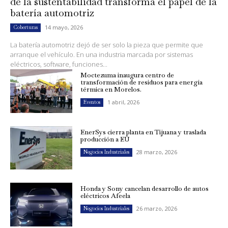
de la sustentabilidad transforma el papel de la
batería automotriz
14 mayo, 2026
Coberturas
La batería automotriz dejó de ser solo la pieza que permite que
arranque el vehículo. En una industria marcada por sistemas
eléctricos, software, funciones...
Moctezuma inaugura centro de
transformación de residuos para energía
térmica en Morelos.
1 abril, 2026
Eventos
EnerSys cierra planta en Tijuana y traslada
producción a EU
28 marzo, 2026
Negocios Industriales
Honda y Sony cancelan desarrollo de autos
eléctricos Afeela
26 marzo, 2026
Negocios Industriales