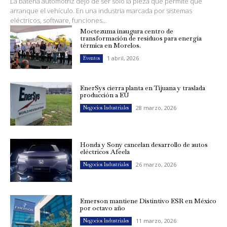
La batería automotriz dejó de ser solo la pieza que permite que
arranque el vehículo. En una industria marcada por sistemas
eléctricos, software, funciones...
Moctezuma inaugura centro de
transformación de residuos para energía
térmica en Morelos.
1 abril, 2026
Eventos
EnerSys cierra planta en Tijuana y traslada
producción a EU
28 marzo, 2026
Negocios Industriales
Honda y Sony cancelan desarrollo de autos
eléctricos Afeela
26 marzo, 2026
Negocios Industriales
Emerson mantiene Distintivo ESR en México
por octavo año
11 marzo, 2026
Negocios Industriales