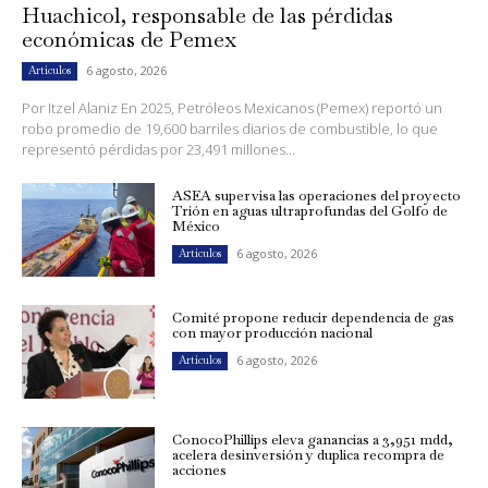
Huachicol, responsable de las pérdidas
económicas de Pemex
6 agosto, 2026
Artículos
Por Itzel Alaniz En 2025, Petróleos Mexicanos (Pemex) reportó un
robo promedio de 19,600 barriles diarios de combustible, lo que
representó pérdidas por 23,491 millones...
ASEA supervisa las operaciones del proyecto
Trión en aguas ultraprofundas del Golfo de
México
6 agosto, 2026
Artículos
Comité propone reducir dependencia de gas
con mayor producción nacional
6 agosto, 2026
Artículos
ConocoPhillips eleva ganancias a 3,951 mdd,
acelera desinversión y duplica recompra de
acciones